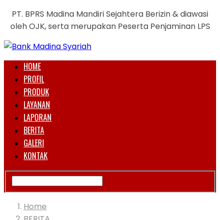
PT. BPRS Madina Mandiri Sejahtera Berizin & diawasi
oleh OJK, serta merupakan Peserta Penjaminan LPS
HOME
PROFIL
PRODUK
LAYANAN
LAPORAN
BERITA
GALERI
KONTAK
Home
BERITA