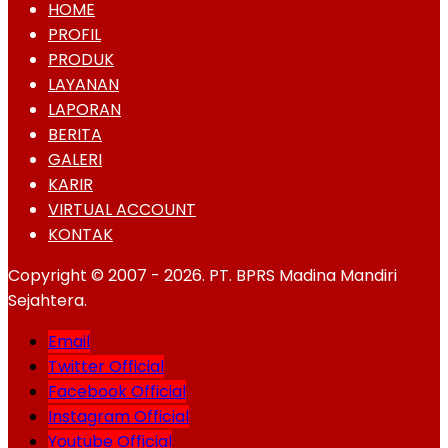
HOME
PROFIL
PRODUK
LAYANAN
LAPORAN
BERITA
GALERI
KARIR
VIRTUAL ACCOUNT
KONTAK
Copyright © 2007 - 2026. PT. BPRS Madina Mandiri
Sejahtera.
Email
Twitter Official
Facebook Official
Instagram Official
Youtube Official